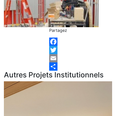
Partagez
Facebook
Twitter
Email
Autres Projets Institutionnels
Share