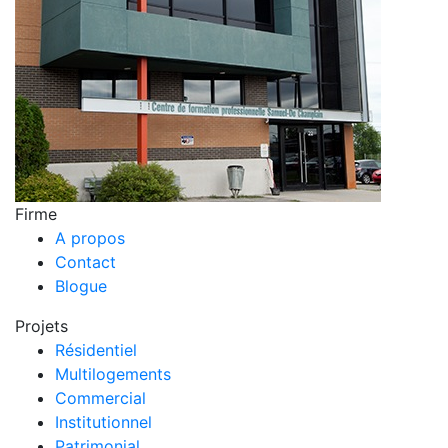
Firme
A propos
Contact
Blogue
Projets
Résidentiel
Multilogements
Commercial
Institutionnel
Patrimonial