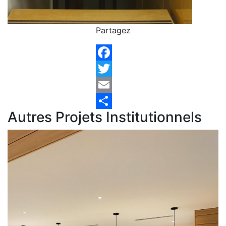
Partagez
Facebook
Twitter
Email
Autres Projets Institutionnels
Share