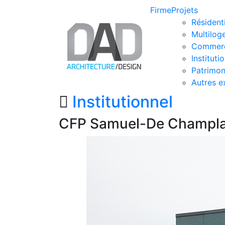
Skip
Firme
Projets
to
Résident
content
Multilog
Commerc
Instituti
Patrimon
Autres e
Institutionnel
CFP Samuel-De Champla