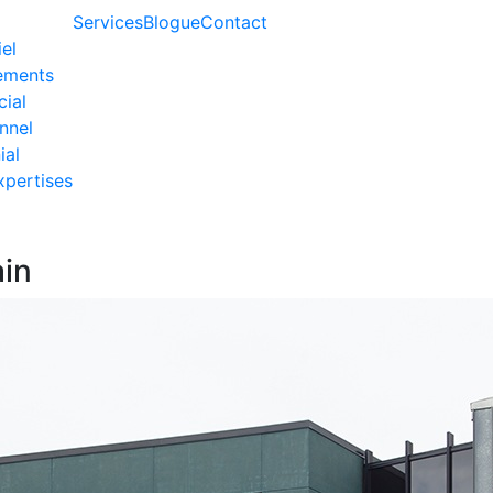
Services
Blogue
Contact
iel
ements
ial
onnel
ial
xpertises
in