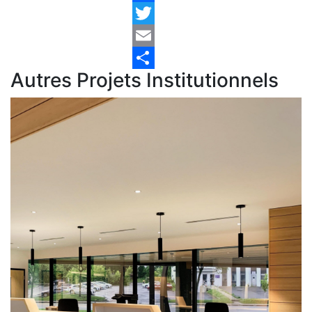
Facebook
Twitter
Email
Autres Projets Institutionnels
Share