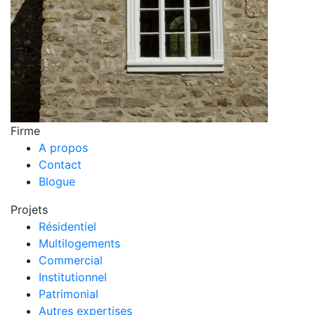
Firme
A propos
Contact
Blogue
Projets
Résidentiel
Multilogements
Commercial
Institutionnel
Patrimonial
Autres expertises