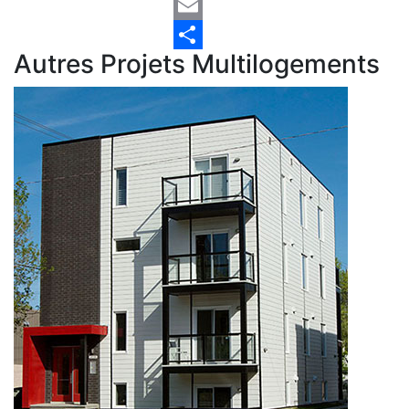
Twitter
Email
Autres Projets Multilogements
Share