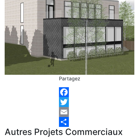
Partagez
Facebook
Twitter
Email
Autres Projets Commerciaux
Share